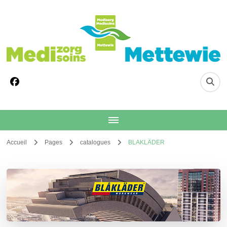
MedizorgMettewie
MedisoinsMettewie
Accueil
Pages
catalogues
BLAKLÄDER